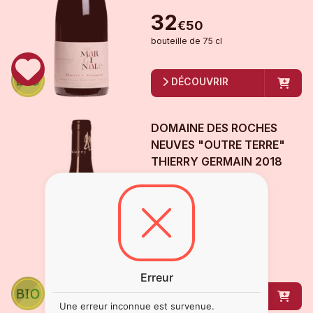
32
€
50
bouteille
de
75 cl
DÉCOUVRIR
DOMAINE DES ROCHES
NEUVES "OUTRE TERRE"
THIERRY GERMAIN
2018
Saumur Champigny
Disponible
48
€
00
bouteille
de
75 cl
Erreur
DÉCOUVRIR
Une erreur inconnue est survenue.