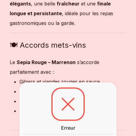
élégants
, une belle
fraîcheur
et une
finale
longue et persistante
, idéale pour les repas
gastronomiques ou la garde.
🍽 Accords mets-vins
Le
Sepia Rouge – Marrenon
s’accorde
parfaitement avec :
Gibiers et viandes rouges en sauce
Plats méditerranéens raffinés
Fromages affinés
Repas gastronomiques ou moments de
dégustation exceptionnels
Erreur