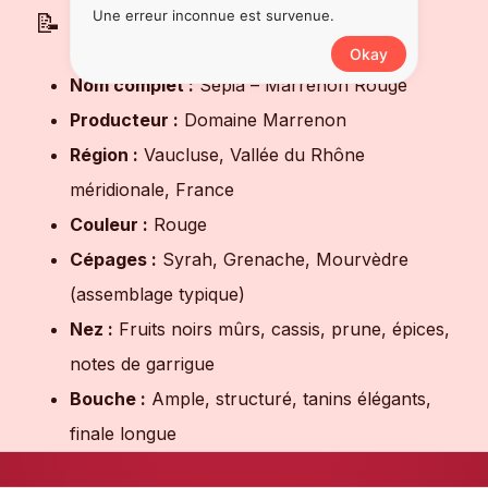
Une erreur inconnue est survenue.
📝 Fiche technique
Okay
Nom complet :
Sepia – Marrenon Rouge
Producteur :
Domaine Marrenon
Région :
Vaucluse, Vallée du Rhône
méridionale, France
Couleur :
Rouge
Cépages :
Syrah, Grenache, Mourvèdre
(assemblage typique)
Nez :
Fruits noirs mûrs, cassis, prune, épices,
notes de garrigue
Bouche :
Ample, structuré, tanins élégants,
finale longue