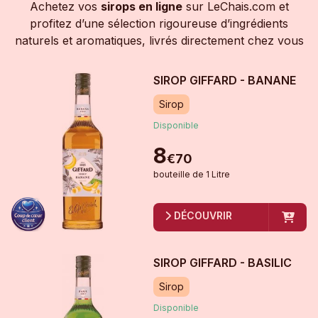
Achetez vos
sirops en ligne
sur LeChais.com et
profitez d’une sélection rigoureuse d’ingrédients
naturels et aromatiques, livrés directement chez vous
SIROP GIFFARD - BANANE
Sirop
Disponible
8
€
70
bouteille
de
1 Litre
DÉCOUVRIR
SIROP GIFFARD - BASILIC
Sirop
Disponible