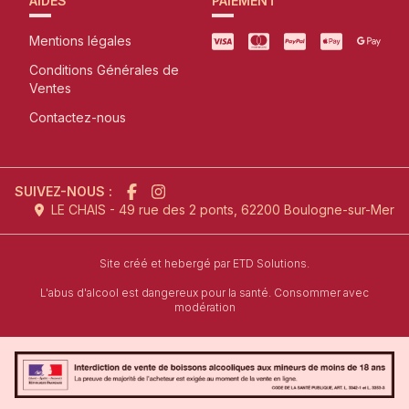
AIDES
PAIEMENT
Mentions légales
Conditions Générales de
Ventes
Contactez-nous
SUIVEZ-NOUS :
LE CHAIS - 49 rue des 2 ponts, 62200 Boulogne-sur-Mer
l'agence de création de site inter
Site créé et hebergé par
ETD Solutions.
L'abus d'alcool est dangereux pour la santé. Consommer avec
modération