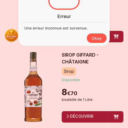
8
€
80
Erreur
bouteille
de
1 Litre
Une erreur inconnue est survenue.
DÉCOUVRIR
Okay
SIROP GIFFARD -
CHÂTAIGNE
Sirop
Disponible
8
€
70
bouteille
de
1 Litre
DÉCOUVRIR