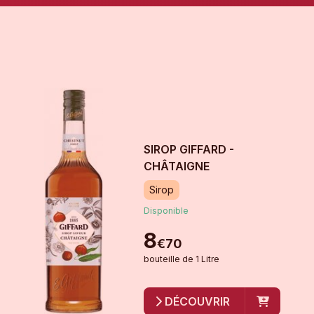
SIROP GIFFARD -
CHÂTAIGNE
Sirop
Disponible
8
€
70
bouteille
de
1 Litre
DÉCOUVRIR