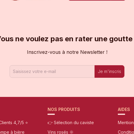
ous ne voulez pas en rater une goutte
Inscrivez-vous à notre Newsletter !
Je m'inscris
NOS PRODUITS
AIDES
Clients 4,7/5 ⭐
👉 Sélection du caviste
Mention
ompe à bière
Vins rosés 🌞
Conditi