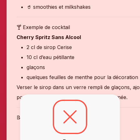
🥤 smoothies et milkshakes
🍸 Exemple de cocktail
Cherry Spritz Sans Alcool
2 cl de sirop Cerise
10 cl d’eau pétillante
glaçons
quelques feuilles de menthe pour la décoration
Verser le sirop dans un verre rempli de glaçons, ajo
pour une boisson fraîche, fruitée et parfumée.
📝 Fiche technique
Produit :
Sirop Cerise
Marque :
Giffard