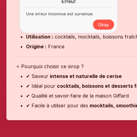
Erreur
Type :
sirop aromatique
Une erreur inconnue est survenue.
Saveur :
cerise
Okay
Profil :
fruité, sucré et gourmand
Utilisation :
cocktails, mocktails, boissons fraîc
Origine :
France
⭐ Pourquoi choisir ce sirop ?
✔ Saveur
intense et naturelle de cerise
✔ Idéal pour
cocktails, boissons et desserts f
✔ Qualité et savoir-faire de la maison Giffard
✔ Facile à utiliser pour des
mocktails, smoothi