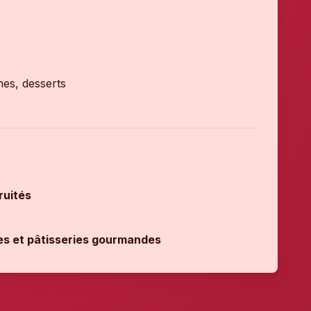
hes, desserts
ruités
es et pâtisseries gourmandes