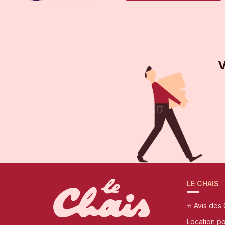
V
LE CHAIS
⭐ Avis des 
Location p