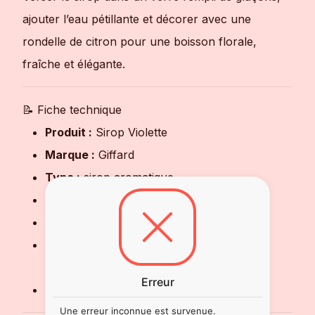
ajouter l’eau pétillante et décorer avec une
rondelle de citron pour une boisson florale,
fraîche et élégante.
📝 Fiche technique
Produit :
Sirop Violette
Marque :
Giffard
Type :
sirop aromatique
Saveur :
violette
Profil :
floral, délicat et légèrement sucré
Utilisation :
cocktails, mocktails, boissons
fraîches, desserts
Erreur
Origine :
France
Une erreur inconnue est survenue.