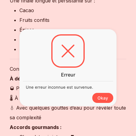
Une finale longue et persistante sur :
Cacao
Fruits confits
Épices
Bois noble
Notes légèrement grillées
Conseils de Dégustation
Erreur
À déguster :
Une erreur inconnue est survenue.
🥃 Pur dans un verre tulipe ou verre à cognac
🌡️ À température ambiante
Okay
💧 Avec quelques gouttes d’eau pour révéler toute
sa complexité
Accords gourmands :