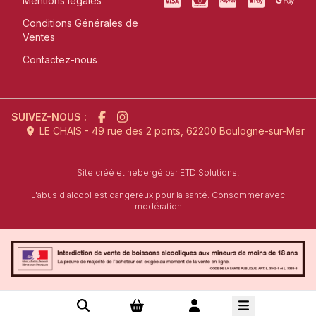
Mentions légales
Conditions Générales de
Ventes
Contactez-nous
SUIVEZ-NOUS :
LE CHAIS - 49 rue des 2 ponts, 62200 Boulogne-sur-Mer
l'agence de création de site inter
Site créé et hebergé par
ETD Solutions.
L'abus d'alcool est dangereux pour la santé. Consommer avec
modération