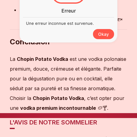
Mary, Moscow Mule 🍹
Accords mets
: Fruits de mer, poissons
Erreur
fumés, caviar et amuse-bouches raffinés 🐟
Une erreur inconnue est survenue.
Okay
Conclusion
La
Chopin Potato Vodka
est une vodka polonaise
premium, douce, crémeuse et élégante. Parfaite
pour la dégustation pure ou en cocktail, elle
séduit par sa pureté et sa finesse aromatique.
Choisir la
Chopin Potato Vodka
, c’est opter pour
une
vodka premium incontournable
🥔🍸.
L'AVIS DE NOTRE SOMMELIER