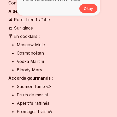
Conseils de Dégustation
Okay
À déguster :
🥃 Pure, bien fraîche
🧊 Sur glace
🍸 En cocktails :
Moscow Mule
Cosmopolitan
Vodka Martini
Bloody Mary
Accords gourmands :
Saumon fumé 🐟
Fruits de mer 🦐
Apéritifs raffinés
Fromages frais 🧀