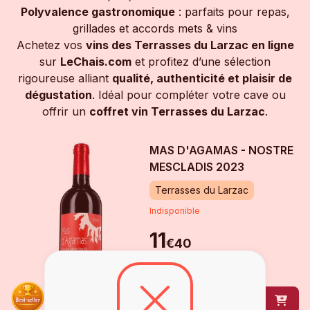
Polyvalence gastronomique
: parfaits pour repas,
grillades et accords mets & vins
Achetez vos
vins des Terrasses du Larzac en ligne
sur
LeChais.com
et profitez d’une sélection
rigoureuse alliant
qualité, authenticité et plaisir de
dégustation
. Idéal pour compléter votre cave ou
offrir un
coffret vin Terrasses du Larzac
.
MAS D'AGAMAS - NOSTRE
MESCLADIS
2023
Terrasses du Larzac
Indisponible
11
€
40
bouteille
de
75 cl
DÉCOUVRIR