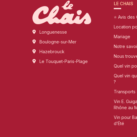
LE CHAIS
⭐ Avis des 
Location p
Longuenesse
Mariage
Boulogne-sur-Mer
Notre savoi
Hazebrouck
Nous trouv
Le Touquet-Paris-Plage
Quel vin pou
Quel vin qu
?
Transports 
Vin E. Guig
Rhône au Me
Vin pour B
d’Été