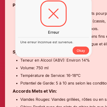
Profil Sensoriel:
Couleur: Rouge profond avec des reflets pourp
Nez: Arômes complexes de fruits noirs (cassis, 
et des touches de garrigue et de sous-bois.
Erreur
Palais: Attaque ample et généreuse, tanins fins 
Une erreur inconnue est survenue.
et une subtile touche boisée. Finale longue et 
Okay
Spécifications:
Teneur en Alcool (ABV): Environ 14%
Volume: 750 ml
Température de Service: 16-18°C
Potentiel de Garde: 5 à 10 ans selon les condit
Accords Mets et Vin:
Viandes Rouges: Viandes grillées, rôties ou en