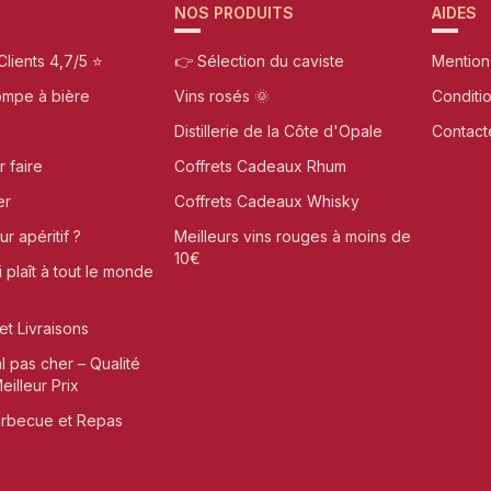
NOS PRODUITS
AIDES
Clients 4,7/5 ⭐
👉 Sélection du caviste
Mention
ompe à bière
Vins rosés 🌞
Conditi
Distillerie de la Côte d'Opale
Contact
r faire
Coffrets Cadeaux Rhum
er
Coffrets Cadeaux Whisky
r apéritif ?
Meilleurs vins rouges à moins de
10€
i plaît à tout le monde
et Livraisons
al pas cher – Qualité
illeur Prix
arbecue et Repas