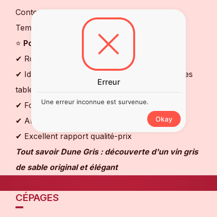
Contenance : 6 x 75 cl
Température de service : 8 à 10°C
⭐
Pourquoi choisir ce vin ?
✔ Rosé gris léger, frais et facile à boire
✔ Idéal pour apéritifs, repas estivaux et grandes
Erreur
tablées
Une erreur inconnue est survenue.
✔ Format économique en lot de 6 bouteilles
Okay
✔ Arômes délicats et belle fraîcheur
✔ Excellent rapport qualité-prix
Tout savoir Dune Gris : découverte d'un vin gris
de sable original et élégant
CÉPAGES