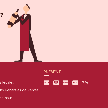
 ?
PAIEMENT
s légales
ons Générales de Ventes
ez-nous