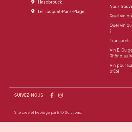
Hazebrouck
Nous trouv
Le Touquet-Paris-Plage
Quel vin pou
Quel vin qu
?
Transports 
Vin E. Guig
Rhône au Me
Vin pour B
d’Été
SUIVEZ-NOUS :
l'agence de création de site internet à Sain
Site créé et hebergé par
ETD Solutions.