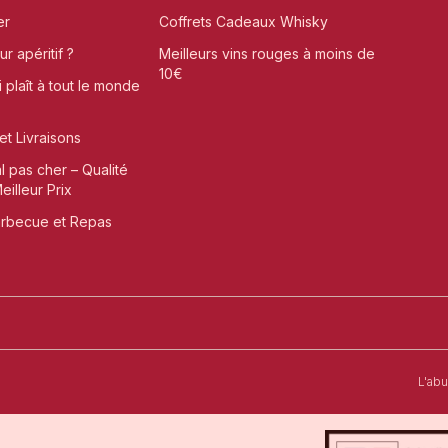
er
Coffrets Cadeaux Whisky
r apéritif ?
Meilleurs vins rouges à moins de
10€
i plaît à tout le monde
et Livraisons
al pas cher – Qualité
illeur Prix
arbecue et Repas
t-Omer
L'ab