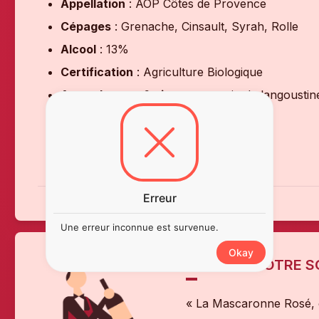
Appellation
: AOP Côtes de Provence
Cépages
: Grenache, Cinsault, Syrah, Rolle
Alcool
: 13%
Certification
: Agriculture Biologique
Accords mets & vins
: carpaccio de langoustin
méditerranéennes, fromages frais
Température de service
: 8 à 10°C
Garde
: À boire dans les 2 ans
Erreur
Une erreur inconnue est survenue.
Okay
L'AVIS DE NOTRE 
« La Mascaronne Rosé, c