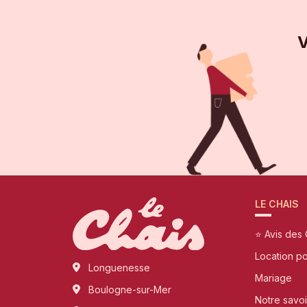
V
LE CHAIS
⭐ Avis des 
Location p
Longuenesse
Mariage
Boulogne-sur-Mer
Notre savoi