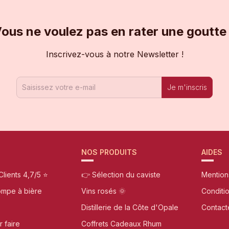
ous ne voulez pas en rater une goutte
Inscrivez-vous à notre Newsletter !
Je m'inscris
NOS PRODUITS
AIDES
Clients 4,7/5 ⭐
👉 Sélection du caviste
Mention
ompe à bière
Vins rosés 🌞
Conditi
Distillerie de la Côte d'Opale
Contact
r faire
Coffrets Cadeaux Rhum