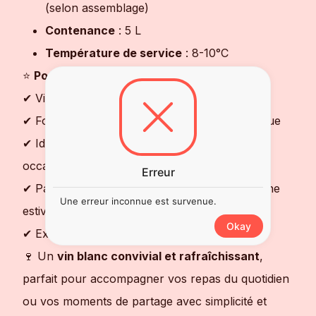
(selon assemblage)
Contenance
: 5 L
Température de service
: 8-10°C
⭐
Pourquoi choisir ce vin ?
✔ Vin blanc frais, fruité et facile à boire
✔ Format Bag in Box 5L économique et pratique
✔ Idéal pour repas conviviaux et grandes
occasions
Erreur
✔ Parfait pour poissons, fruits de mer et cuisine
Une erreur inconnue est survenue.
estivale
Okay
✔ Excellent rapport qualité/prix
🍷 Un
vin blanc convivial et rafraîchissant
,
parfait pour accompagner vos repas du quotidien
ou vos moments de partage avec simplicité et