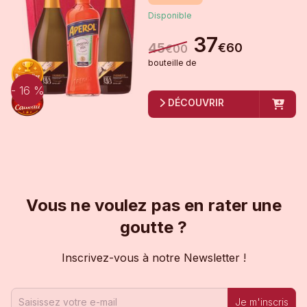
Disponible
37
45
€
60
€
00
bouteille
de
- 16 %
DÉCOUVRIR
Vous ne voulez pas en rater une
goutte ?
Inscrivez-vous à notre Newsletter !
Je m'inscris