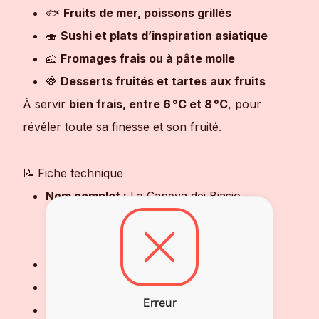
🐟
Fruits de mer, poissons grillés
🍣
Sushi et plats d’inspiration asiatique
🧀
Fromages frais ou à pâte molle
🍓
Desserts fruités et tartes aux fruits
À servir
bien frais, entre 6 °C et 8 °C
, pour
révéler toute sa finesse et son fruité.
📝 Fiche technique
Nom complet :
La Caneva dei Biasio –
Prosecco Treviso Extra Dry – Lot de 6
Bouteilles (6 × 75 cl)
Appellation :
Prosecco di Treviso DOC
Région :
Vénétie, Italie
Erreur
Cépage :
100 % Glera (Prosecco)