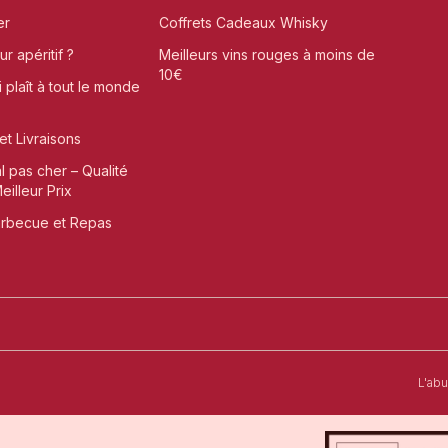
er
Coffrets Cadeaux Whisky
r apéritif ?
Meilleurs vins rouges à moins de
10€
i plaît à tout le monde
et Livraisons
al pas cher – Qualité
illeur Prix
arbecue et Repas
t-Omer
L'ab