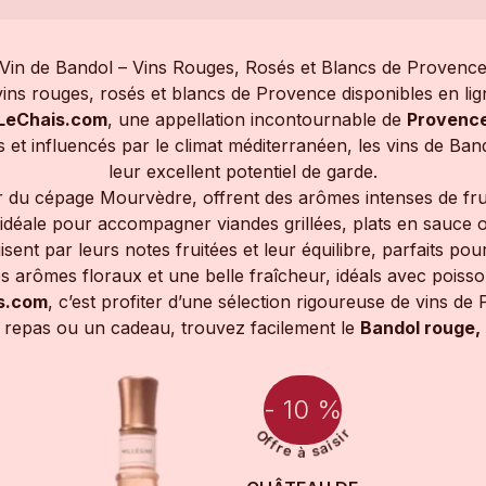
Vin de Bandol – Vins Rouges, Rosés et Blancs de Provenc
ins rouges, rosés et blancs de Provence disponibles en lign
LeChais.com
, une appellation incontournable de
Provenc
lés et influencés par le climat méditerranéen, les vins de B
leur excellent potentiel de garde.
ir du cépage Mourvèdre, offrent des arômes intenses de frui
idéale pour accompagner viandes grillées, plats en sauce o
uisent par leurs notes fruitées et leur équilibre, parfaits pour
es arômes floraux et une belle fraîcheur, idéals avec poiss
s.com
, c’est profiter d’une sélection rigoureuse de vins de P
n repas ou un cadeau, trouvez facilement le
Bandol rouge, 
- 10 %