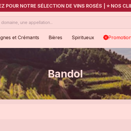
UEZ POUR NOTRE SÉLECTION DE VINS ROSÉS
|
⭐ NOS CLI
gnes et Crémants
Bières
Spiritueux
Promotio
Bandol