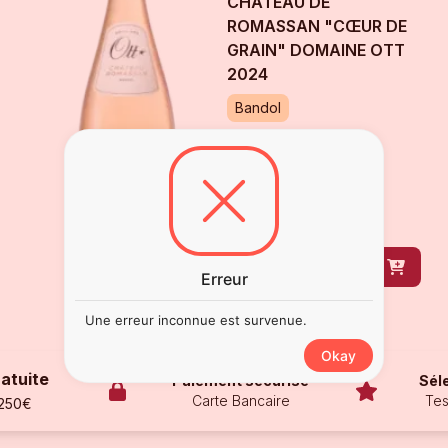
CHÂTEAU DE
ROMASSAN "CŒUR DE
GRAIN" DOMAINE OTT
2024
Bandol
Disponible
37
42
€
78
€
00
bouteille
de
75 cl
DÉCOUVRIR
Erreur
Une erreur inconnue est survenue.
Okay
ratuite
Paiement sécurisé
Sél
Carte Bancaire
Tes
 250€