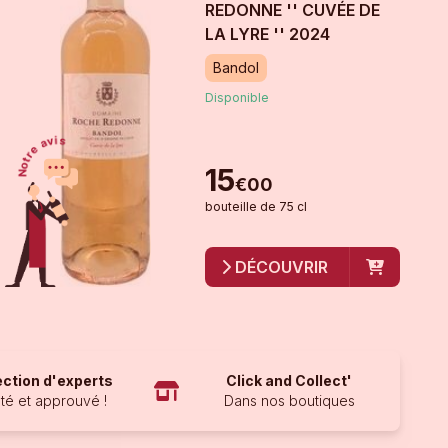
REDONNE '' CUVÉE DE
LA LYRE ''
2024
Bandol
Disponible
15
€
00
bouteille
de
75 cl
DÉCOUVRIR
ection d'experts
Click and Collect'
té et approuvé !
Dans nos boutiques