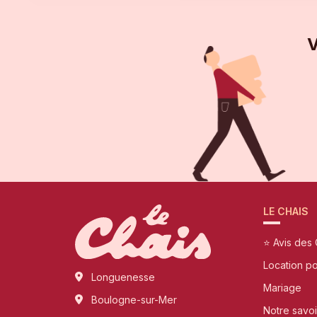
V
LE CHAIS
⭐ Avis des 
Location p
Longuenesse
Mariage
Boulogne-sur-Mer
Notre savoi