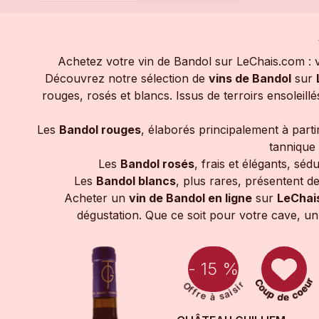
Achetez votre vin de Bandol sur LeChais.com : v
Découvrez notre sélection de
vins de Bandol
sur
rouges, rosés et blancs. Issus de terroirs ensoleil
Les
Bandol rouges
, élaborés principalement à part
tannique 
Les
Bandol rosés
, frais et élégants, séd
Les
Bandol blancs
, plus rares, présentent d
Acheter un
vin de Bandol en ligne
sur
LeChai
dégustation. Que ce soit pour votre cave, u
- 15 %