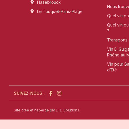
Hazebrouck
Nous trouv
Le Touquet-Paris-Plage
Quel vin pou
Quel vin qu
?
Transports 
Vin E. Guig
Rhône au Me
Vin pour B
d’Été
SUIVEZ-NOUS :
l'agence de création de site internet à Sain
Site créé et hebergé par
ETD Solutions.