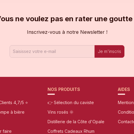
ous ne voulez pas en rater une goutte
Inscrivez-vous à notre Newsletter !
Je m'inscris
NOS PRODUITS
AIDES
Clients 4,7/5 ⭐
👉 Sélection du caviste
Mention
ompe à bière
Vins rosés 🌞
Conditi
Distillerie de la Côte d'Opale
Contact
r faire
Coffrets Cadeaux Rhum