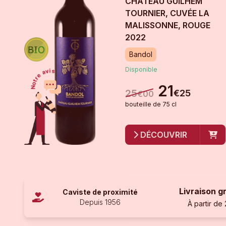
CHÂTEAU GUILHEM
TOURNIER, CUVÉE LA
MALISSONNE, ROUGE
2022
Bandol
Disponible
21
25
€
25
€
00
bouteille
de
75 cl
DÉCOUVRIR
Livraison g
Caviste de proximité
Depuis 1956
À partir de