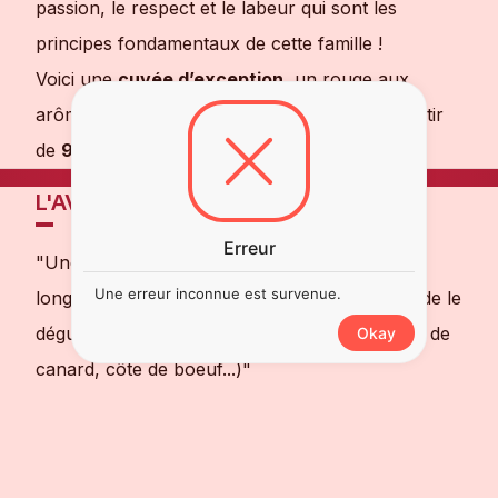
passion, le respect et le labeur qui sont les
principes fondamentaux de cette famille !
Voici une
cuvée d’exception
, un rouge aux
arômes de fruits rouges et épices, vinifié à partir
de
95% de Mourvèdre et 5% de Syrah.
L'AVIS DE NOTRE SOMMELIER
Erreur
"Une merveille ! Rond et gourmand, avec une
Une erreur inconnue est survenue.
longueur impressionnante ! Ne manquez pas de le
déguster avec une belle viande rouge (magret de
Okay
canard, côte de boeuf...)"