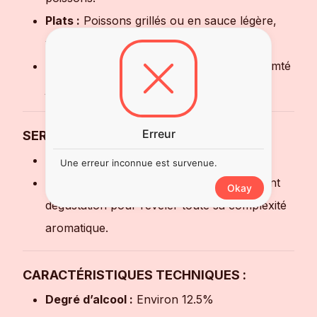
Plats :
Poissons grillés ou en sauce légère,
volailles crémées, sushis.
Fromages :
Fromages de chèvre frais, Comté
jeune.
Erreur
SERVICE :
Température idéale :
10-12°C
Une erreur inconnue est survenue.
Conseil :
Aérer légèrement en carafe avant
Okay
dégustation pour révéler toute sa complexité
aromatique.
CARACTÉRISTIQUES TECHNIQUES :
Degré d’alcool :
Environ 12.5%