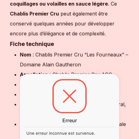
coquillages ou volailles en sauce légère
. Ce
Chablis Premier Cru
peut également être
conservé quelques années pour développer
encore plus d’élégance et de complexité.
Fiche technique
Nom
: Chablis Premier Cru “Les Fourneaux” –
Domaine Alain Gautheron
Appellation
: Chablis Premier Cru AOC
Région
: Bourgogne – Chablis
Cépage
: Chardonnay
Nez
: Fruits blancs, fleurs blanches, minéral,
iodé, notes toastées
Erreur
Bouche
: Fraîche, équilibrée, minérale, finale
Une erreur inconnue est survenue.
saline et persistante