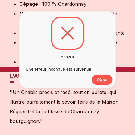
Cépage
: 100 % Chardonnay
Nez
: Agrumes, fleurs blanches, minéralité,
légère note beurrée
Bouche
: Vive, tendue, élégante et persistante
Accords mets-vins
: Fruits de mer, huîtres,
poissons, volailles à la crème
Erreur
Style
: Vin blanc minéral et raffiné
Une erreur inconnue est survenue.
L'AVIS DE NOTRE SOMMELIER
Okay
''Un Chablis précis et racé, tout en pureté, qui
illustre parfaitement le savoir-faire de la Maison
Régnard et la noblesse du Chardonnay
bourguignon.''