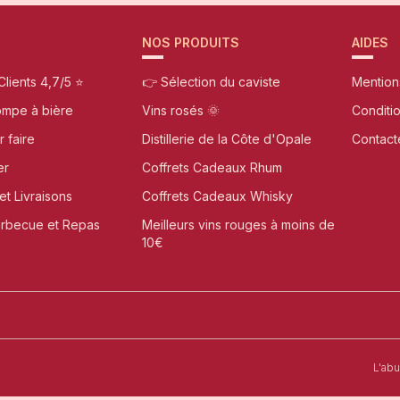
NOS PRODUITS
AIDES
Clients 4,7/5 ⭐
👉 Sélection du caviste
Mention
ompe à bière
Vins rosés 🌞
Conditi
r faire
Distillerie de la Côte d'Opale
Contact
er
Coffrets Cadeaux Rhum
et Livraisons
Coffrets Cadeaux Whisky
arbecue et Repas
Meilleurs vins rouges à moins de
10€
t-Omer
L'ab