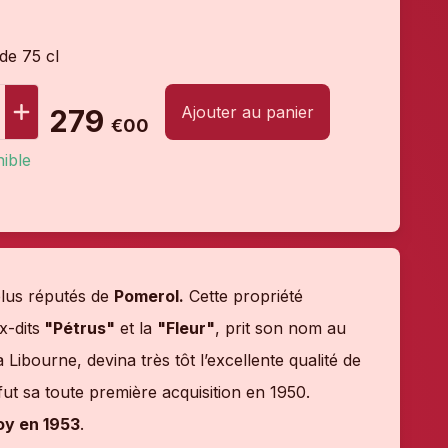
 de 75 cl
Ajouter au panier
279
€00
ible
plus réputés de
Pomerol.
Cette propriété
x-dits
"Pétrus"
et la
"Fleur"
, prit son nom au
à Libourne, devina très tôt l’excellente qualité de
ut sa toute première acquisition en 1950.
oy en 1953
.