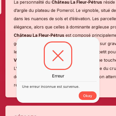
La personnalité du
Château La Fleur-Pétrus
réside 
d’argile du plateau de Pomerol. Le vignoble, situé de
dans les nuances de sols et d’élévation. Les parce
élégance, alors que celles à dominante argileuse pro
Château La Fleur-Pétrus
est composé principalem
générosité. Les
Cabernets Francs
, plantés sur gra
leur rigueur et leur complexité alors qu’un petit p
Verdot
, planté sur graves fines, apporte une touche
L’ensemble allie une élégance caractéristique du cr
Erreur
des
grands vins de Pomerol
. Une dégustation atten
remarquables avec un soupçon de violette.
Une erreur inconnue est survenue.
Okay