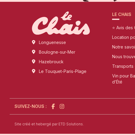
LE CHAIS
⭐ Avis des 
Location p
Longuenesse
Notre savoi
Boulogne-sur-Mer
Nous trouv
Hazebrouck
Transports 
Le Touquet-Paris-Plage
Vin pour B
d’Été
SUIVEZ-NOUS :
l'agence de création de site internet à Sain
Site créé et hebergé par
ETD Solutions.