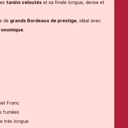
ses
tanins veloutés
et sa finale longue, dense et
rs de
grands Bordeaux de prestige
, idéal avec
tronomique
.
net Franc
es fumées
le très longue