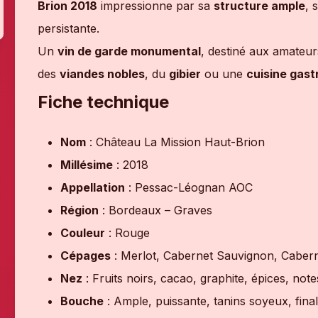
Brion 2018
impressionne par sa
structure ample
, 
persistante.
Un
vin de garde monumental
, destiné aux amateu
des
viandes nobles
, du
gibier
ou une
cuisine gas
Fiche technique
Nom
: Château La Mission Haut-Brion
Millésime
: 2018
Appellation
: Pessac-Léognan AOC
Région
: Bordeaux – Graves
Couleur
: Rouge
Cépages
: Merlot, Cabernet Sauvignon, Caber
Nez
: Fruits noirs, cacao, graphite, épices, not
Bouche
: Ample, puissante, tanins soyeux, fina