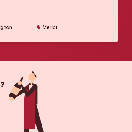
ignon
Merlot
 ?