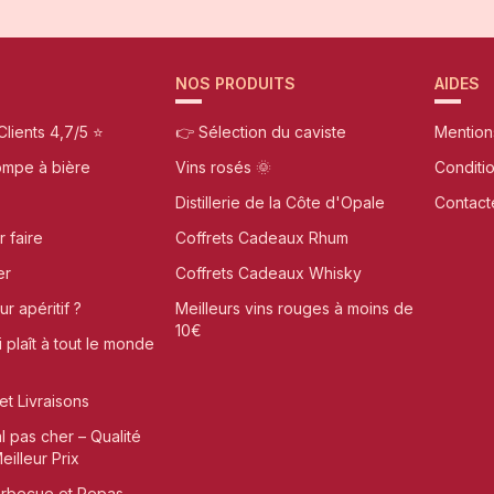
NOS PRODUITS
AIDES
Clients 4,7/5 ⭐
👉 Sélection du caviste
Mention
ompe à bière
Vins rosés 🌞
Conditi
Distillerie de la Côte d'Opale
Contact
r faire
Coffrets Cadeaux Rhum
er
Coffrets Cadeaux Whisky
r apéritif ?
Meilleurs vins rouges à moins de
10€
i plaît à tout le monde
et Livraisons
al pas cher – Qualité
illeur Prix
arbecue et Repas