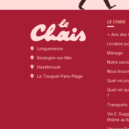
LE CHAIS
⭐ Avis des 
Location p
Longuenesse
Mariage
Boulogne-sur-Mer
Notre savoi
Hazebrouck
Nous trouv
Le Touquet-Paris-Plage
Quel vin pou
Quel vin qu
?
Transports 
Vin E. Guig
Rhône au Me
Vin pour B