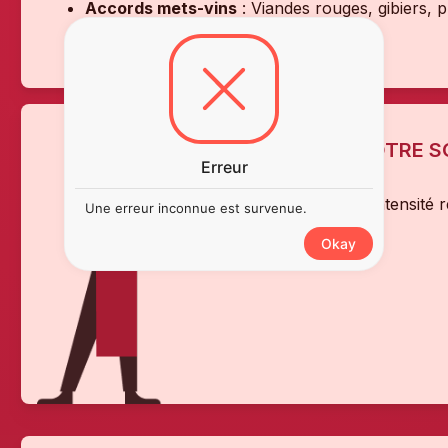
Accords mets-vins
: Viandes rouges, gibiers, 
Température de service
: 16–18 °C
L'AVIS DE NOTRE 
Erreur
''Un vin d’une intensité 
Une erreur inconnue est survenue.
occasions.''
Okay