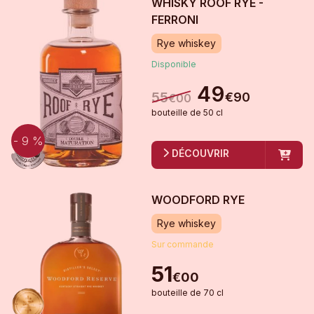
WHISKY ROOF RYE -
FERRONI
Rye whiskey
Disponible
49
55
€
90
€
00
bouteille
de
50 cl
- 9 %
DÉCOUVRIR
WOODFORD RYE
Rye whiskey
Sur commande
51
€
00
bouteille
de
70 cl