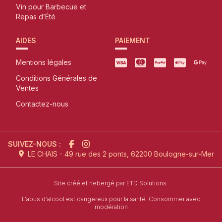
Vin pour Barbecue et
Repas d’Été
AIDES
PAIEMENT
Mentions légales
Conditions Générales de
Ventes
Contactez-nous
SUIVEZ-NOUS :
LE CHAIS - 49 rue des 2 ponts, 62200 Boulogne-sur-Mer
l'agence de création de site inter
Site créé et hebergé par
ETD Solutions.
L'abus d'alcool est dangereux pour la santé. Consommer avec
modération