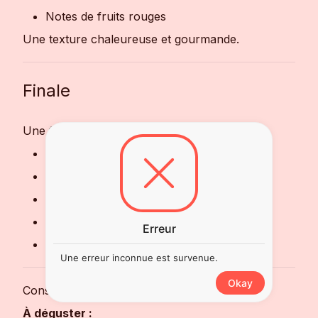
Notes de fruits rouges
Une texture chaleureuse et gourmande.
Finale
Une finale persistante sur :
Bois toasté
Fruits secs
Vanille
Épices délicates
Erreur
Pointe fumée
Une erreur inconnue est survenue.
Okay
Conseils de Dégustation
À déguster :