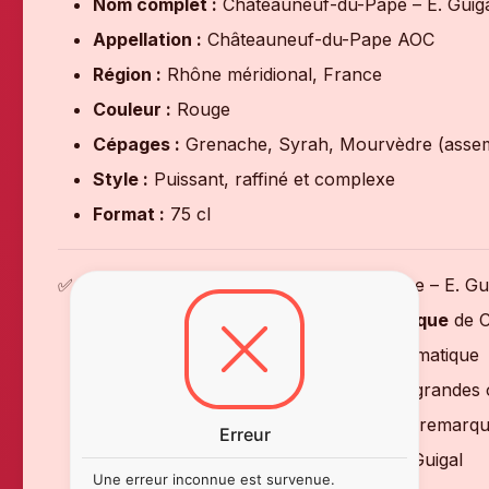
Nom complet :
Châteauneuf-du-Pape – E. Guigal
Appellation :
Châteauneuf-du-Pape AOC
Région :
Rhône méridional, France
Couleur :
Rouge
Cépages :
Grenache, Syrah, Mourvèdre (assem
Style :
Puissant, raffiné et complexe
Format :
75 cl
✅ Pourquoi choisir le Châteauneuf-du-Pape – E. Gui
✔ Vin rouge
prestigieux et emblématique
de C
✔ Puissance, finesse et complexité aromatique
✔ Idéal pour repas gastronomiques et grandes
✔ Tanins élégants et capacité de garde remarq
Erreur
✔ Signature de qualité de la maison E. Guigal
Une erreur inconnue est survenue.