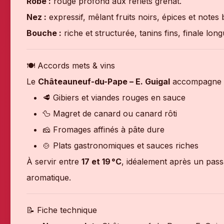
Robe :
rouge profond aux reflets grenat.
Nez :
expressif, mêlant fruits noirs, épices et notes
Bouche :
riche et structurée, tanins fins, finale long
🍽 Accords mets & vins
Le
Châteauneuf-du-Pape – E. Guigal
accompagne p
🥩 Gibiers et viandes rouges en sauce
🦆 Magret de canard ou canard rôti
🧀 Fromages affinés à pâte dure
🍲 Plats gastronomiques et sauces riches
À servir entre
17 et 19 °C
, idéalement après un pass
aromatique.
📝 Fiche technique