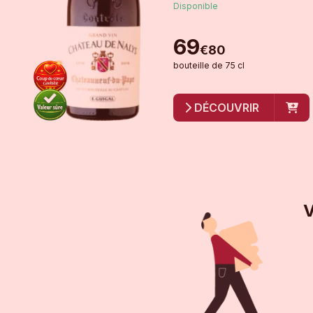
Disponible
69
€
80
bouteille
de
75 cl
DÉCOUVRIR
V