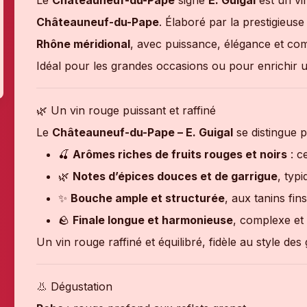
Le
Châteauneuf-du-Pape
signé
E. Guigal
est un vi
Châteauneuf-du-Pape
. Élaboré par la prestigieus
Rhône méridional
, avec puissance, élégance et com
Idéal pour les grandes occasions ou pour enrichir u
🌿 Un vin rouge puissant et raffiné
Le
Châteauneuf-du-Pape – E. Guigal
se distingue p
🍒
Arômes riches de fruits rouges et noirs
: c
🌿
Notes d’épices douces et de garrigue
, typ
✨
Bouche ample et structurée
, aux tanins fin
🪨
Finale longue et harmonieuse
, complexe et
Un vin rouge raffiné et équilibré, fidèle au style d
👃 Dégustation