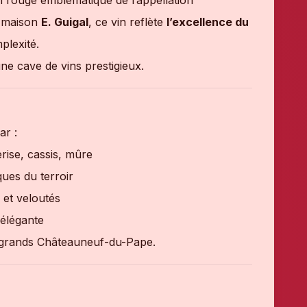
n rouge emblématique de l’appellation
e maison
E. Guigal
, ce vin reflète
l’excellence du
plexité.
ne cave de vins prestigieux.
ar :
erise, cassis, mûre
iques du terroir
s et veloutés
 élégante
es grands Châteauneuf-du-Pape.