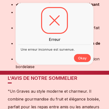
✔ Vin rouge
classique, structuré et élégant
✔ Expression authentique du terroir des
Graves bordelaises
✔ Tanins fins et bouche harmonieuse, parfait
pour les repas gastronomiques
Erreur
✔ Idéal pour
dégustation ou constitution de
Une erreur inconnue est survenue.
cave
Okay
✔ Vin de qualité artisanale, fidèle à la tradition
bordelaise
L'AVIS DE NOTRE SOMMELIER
"Un Graves au style moderne et charmeur. Il
combine gourmandise du fruit et élégance boisée,
parfait pour les repas entre amis ou les amateurs