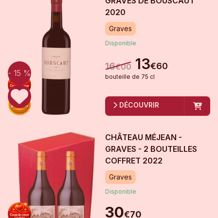
GRAVES DE BOUSCAUT
2020
Graves
Disponible
13
16
€
60
€
00
- 15 %
bouteille
de
75 cl
DÉCOUVRIR
CHÂTEAU MÉJEAN -
GRAVES - 2 BOUTEILLES
COFFRET
2022
Graves
Disponible
30
€
70