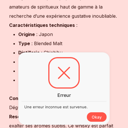
amateurs de spiritueux haut de gamme à la
recherche d’une expérience gustative inoubliable.
Caractéristiques techniques
:
Origine
: Japon
Type
: Blended Malt
Distillerie
: Chichibu
Degré d’alcool
: 46.5%
Vieillissement
: Fûts de chêne Mizunara
Notes aromatiques
: Fruits mûrs, miel,
vanille, santal, coco, thé noir, épices.
Erreur
Conseils de dégustation
Dégustez le
Ichiro's Malt Mizunara Wood
Une erreur inconnue est survenue.
Reserve
pur
, ou avec une goutte d’eau pour
Okay
exalter ses arômes subtils. Ce whisky est parfait