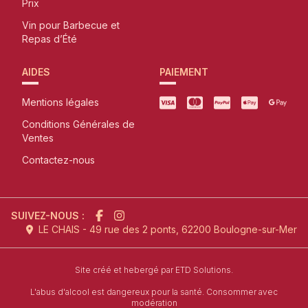
Prix
Vin pour Barbecue et
Repas d’Été
AIDES
PAIEMENT
Mentions légales
Conditions Générales de
Ventes
Contactez-nous
SUIVEZ-NOUS :
LE CHAIS - 49 rue des 2 ponts, 62200 Boulogne-sur-Mer
l'agence de création de site inter
Site créé et hebergé par
ETD Solutions.
L'abus d'alcool est dangereux pour la santé. Consommer avec
modération