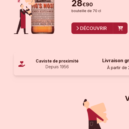
28
€
90
bouteille
de
70 cl
DÉCOUVRIR
Livraison g
Caviste de proximité
Depuis 1956
À partir de
V