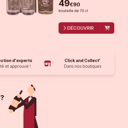
49
€
90
bouteille
de
70 cl
DÉCOUVRIR
ection d'experts
Click and Collect'
té et approuvé !
Dans nos boutiques
 ?