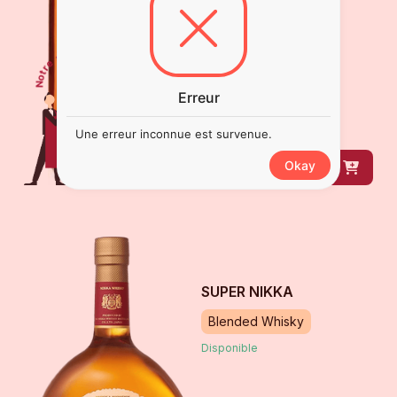
Blended Whisky
Disponible
93
€
00
Erreur
bouteille
de
50 cl
Une erreur inconnue est survenue.
Okay
DÉCOUVRIR
SUPER NIKKA
Blended Whisky
Disponible