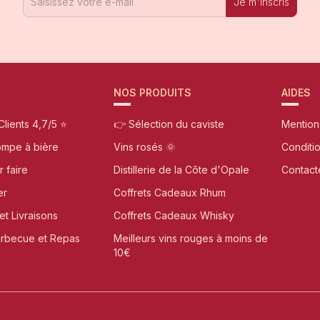
Je m'inscris
NOS PRODUITS
AIDES
Clients 4,7/5 ⭐
👉 Sélection du caviste
Mention
ompe à bière
Vins rosés 🌞
Conditi
r faire
Distillerie de la Côte d'Opale
Contact
er
Coffrets Cadeaux Rhum
et Livraisons
Coffrets Cadeaux Whisky
arbecue et Repas
Meilleurs vins rouges à moins de
10€