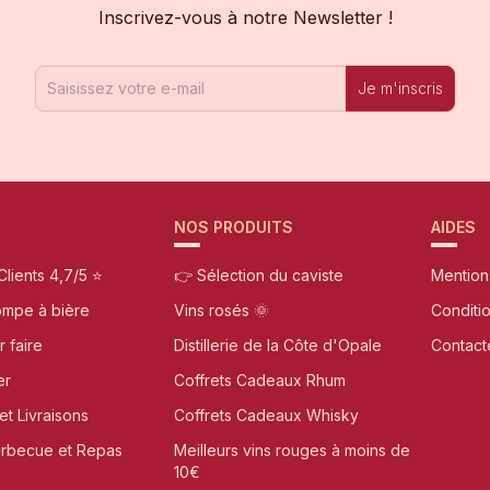
Inscrivez-vous à notre Newsletter !
Je m'inscris
NOS PRODUITS
AIDES
Clients 4,7/5 ⭐
👉 Sélection du caviste
Mention
ompe à bière
Vins rosés 🌞
Conditi
r faire
Distillerie de la Côte d'Opale
Contact
er
Coffrets Cadeaux Rhum
et Livraisons
Coffrets Cadeaux Whisky
arbecue et Repas
Meilleurs vins rouges à moins de
10€