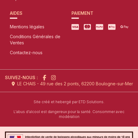
AIDES
PAIEMENT
Mentions légales
Conditions Générales de
Ventes
Contactez-nous
SUIVEZ-NOUS :
LE CHAIS - 49 rue des 2 ponts, 62200 Boulogne-sur-Mer
l'agence de création de site inter
Site créé et hebergé par
ETD Solutions.
L'abus d'alcool est dangereux pour la santé. Consommer avec
modération