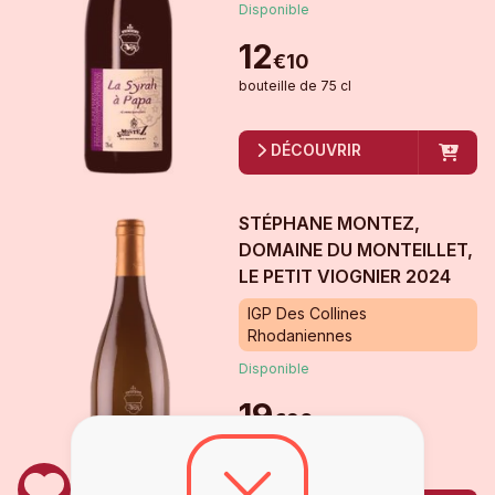
Disponible
12
€
10
bouteille
de
75 cl
DÉCOUVRIR
STÉPHANE MONTEZ,
DOMAINE DU MONTEILLET,
LE PETIT VIOGNIER
2024
IGP Des Collines
Rhodaniennes
Disponible
19
€
90
bouteille
de
75 cl