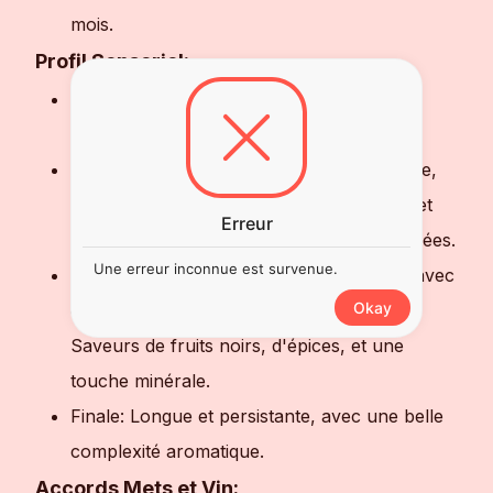
mois.
Profil Sensoriel:
Couleur: Rouge profond avec des reflets
violacés.
Nez: Arômes intenses de fruits noirs (mûre,
cassis), d'épices (poivre noir), de violette et
Erreur
de réglisse, avec des notes fumées et boisées.
Une erreur inconnue est survenue.
Palais: Bouche ample et bien structurée, avec
Okay
des tannins fins et une belle fraîcheur.
Saveurs de fruits noirs, d'épices, et une
touche minérale.
Finale: Longue et persistante, avec une belle
complexité aromatique.
Accords Mets et Vin: