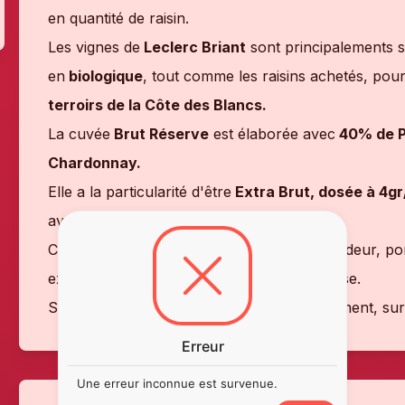
en quantité de raisin.
Les vignes de
Leclerc Briant
sont principalements 
en
biologique
, tout comme les raisins achetés, pour
terroirs de la Côte des Blancs.
La cuvée
Brut Réserve
est élaborée avec
40% de Pi
Chardonnay.
Elle a la particularité d'être
Extra Brut, dosée à 4gr
avant un long vieillissement en cave.
Ce champagne allie pureté, finesse, profondeur, port
expressive. La finale est saline et savoureuse.
S'accordera parfaitement en accompagnement, sur 
Erreur
Une erreur inconnue est survenue.