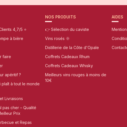
NOS PRODUITS
AIDES
Clients 4,7/5 ⭐
👉 Sélection du caviste
Mention
ompe à bière
Vins rosés 🌞
Conditi
Distillerie de la Côte d'Opale
Contact
r faire
Coffrets Cadeaux Rhum
er
Coffrets Cadeaux Whisky
r apéritif ?
Meilleurs vins rouges à moins de
10€
i plaît à tout le monde
et Livraisons
al pas cher – Qualité
illeur Prix
arbecue et Repas