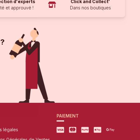
ection d'experts
Click and Collect'
té et approuvé !
Dans nos boutiques
 ?
PAIEMENT
s légales
ons Générales de Ventes