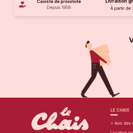
Livraison g
Caviste de proximité
Depuis 1956
À partir de
V
LE CHAIS
⭐ Avis des 
Location p