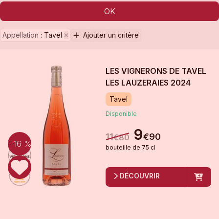
OK
Appellation
:
Tavel
Ajouter un critère
LES VIGNERONS DE TAVEL
LES LAUZERAIES
2024
Tavel
Disponible
9
11
€
90
€
80
- 16 %
bouteille
de
75 cl
DÉCOUVRIR