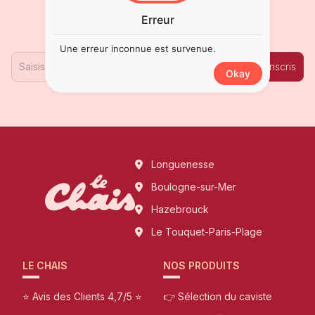
Erreur
Inscrivez-vous à notre Newsletter !
Une erreur inconnue est survenue.
Je m'inscris
Okay
Longuenesse
Boulogne-sur-Mer
Hazebrouck
Le Touquet-Paris-Plage
LE CHAIS
NOS PRODUITS
⭐ Avis des Clients 4,7/5 ⭐
👉 Sélection du caviste