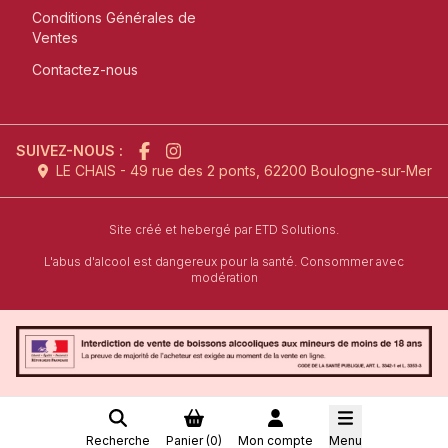
Conditions Générales de
Ventes
Contactez-nous
SUIVEZ-NOUS :
LE CHAIS - 49 rue des 2 ponts, 62200 Boulogne-sur-Mer
l'agence de création de site inter
Site créé et hebergé par
ETD Solutions.
L'abus d'alcool est dangereux pour la santé. Consommer avec
modération
Recherche
Panier (
0
)
Mon compte
Menu