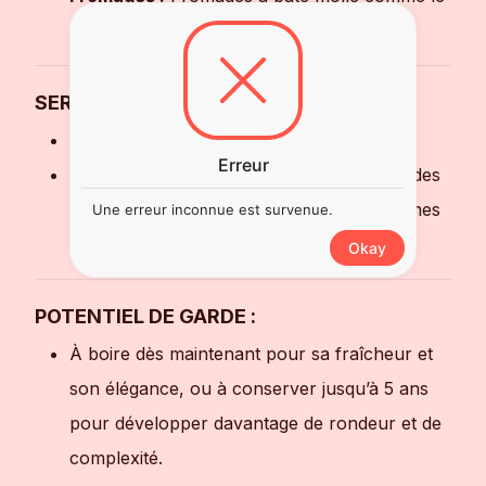
brie ou le camembert léger.
SERVICE :
Température idéale :
8-10°C
Erreur
Conseil :
Servir dans des verres à vin ou des
flûtes pour apprécier pleinement ses arômes
Une erreur inconnue est survenue.
complexes.
Okay
POTENTIEL DE GARDE :
À boire dès maintenant pour sa fraîcheur et
son élégance, ou à conserver jusqu’à 5 ans
pour développer davantage de rondeur et de
complexité.