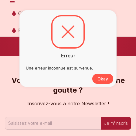
Chardonnay
Pinot Noir
Erreur
Une erreur inconnue est survenue.
Vous ne voulez pas en rater une
Okay
goutte ?
Inscrivez-vous à notre Newsletter !
Je m'inscris