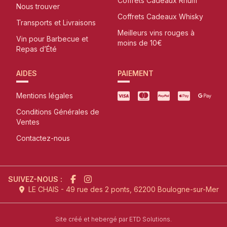
Coffrets Cadeaux Rhum
Nous trouver
Coffrets Cadeaux Whisky
Transports et Livraisons
Meilleurs vins rouges à
Vin pour Barbecue et
moins de 10€
Repas d’Été
AIDES
PAIEMENT
Mentions légales
Conditions Générales de
Ventes
Contactez-nous
SUIVEZ-NOUS :
LE CHAIS - 49 rue des 2 ponts, 62200 Boulogne-sur-Mer
l'agence de création de site inter
Site créé et hebergé par
ETD Solutions.