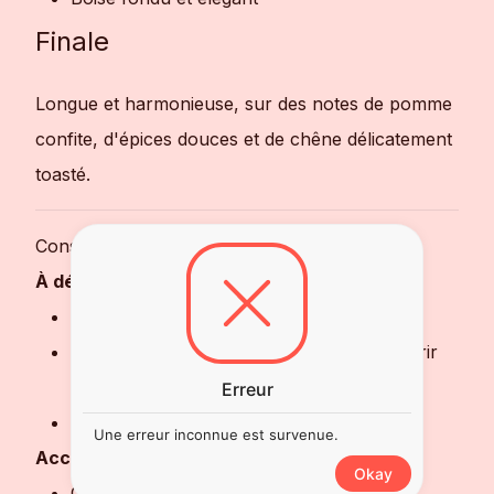
Finale
Longue et harmonieuse, sur des notes de pomme
confite, d'épices douces et de chêne délicatement
toasté.
Conseils de Dégustation
À déguster :
🥃 Pur à température ambiante
💧 Avec quelques gouttes d'eau pour ouvrir
les arômes
Erreur
🍽️ En fin de repas comme digestif
Une erreur inconnue est survenue.
Accords gourmands :
Okay
Chocolat noir 🍫