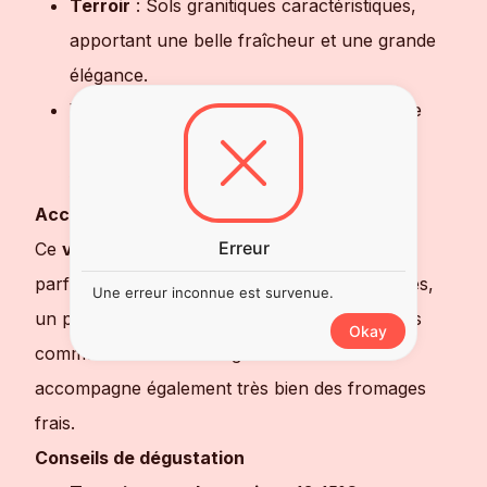
Terroir
: Sols granitiques caractéristiques,
apportant une belle fraîcheur et une grande
élégance.
Vinification
: Macération semi-carbonique
pour préserver la pureté aromatique et la
fraîcheur du fruit.
Accords mets-vins
Erreur
Ce
vin rouge de Beaujolais
s’accorde
parfaitement avec des viandes blanches grillées,
Une erreur inconnue est survenue.
un poulet rôti, ou encore des plats végétariens
Okay
comme une tarte aux légumes du soleil. Il
accompagne également très bien des fromages
frais.
Conseils de dégustation