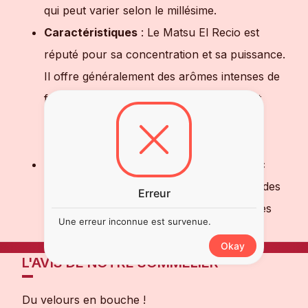
qui peut varier selon le millésime.
Caractéristiques
: Le Matsu El Recio est
réputé pour sa concentration et sa puissance.
Il offre généralement des arômes intenses de
fruits mûrs, de baies noires, de réglisse et
d'épices, avec des tanins fermes et une
acidité équilibrée.
Accords mets-vins
: Il se marie bien avec
des plats de viande rouge grillée ou rôtie, des
Erreur
ragoûts, des plats de gibier et des fromages
Une erreur inconnue est survenue.
affinés.
Okay
L'AVIS DE NOTRE SOMMELIER
Du velours en bouche !