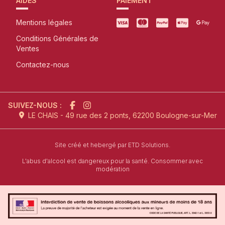
AIDES
PAIEMENT
Mentions légales
Conditions Générales de
Ventes
Contactez-nous
SUIVEZ-NOUS :
LE CHAIS - 49 rue des 2 ponts, 62200 Boulogne-sur-Mer
l'agence de création de site inter
Site créé et hebergé par
ETD Solutions.
L'abus d'alcool est dangereux pour la santé. Consommer avec
modération