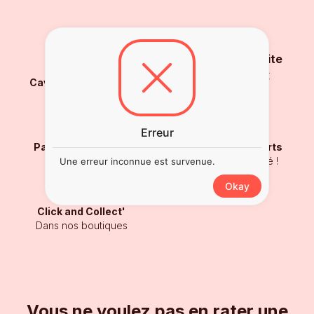
Livraison gratuite
À partir de 250€
Caviste de proximité
Depuis 1956
Erreur
Paiement sécurisé
Sélection d'experts
Carte Bancaire
Testé et approuvé !
Une erreur inconnue est survenue.
Okay
Click and Collect'
Dans nos boutiques
Vous ne voulez pas en rater une