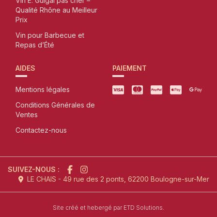
Vin E. Guigal pas cher –
Qualité Rhône au Meilleur
Prix
Vin pour Barbecue et
Repas d’Été
AIDES
PAIEMENT
Mentions légales
Conditions Générales de
Ventes
Contactez-nous
SUIVEZ-NOUS :
LE CHAIS - 49 rue des 2 ponts, 62200 Boulogne-sur-Mer
l'agence de création de site inter
Site créé et hebergé par
ETD Solutions.