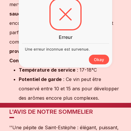
merveille des
viandes rouges
, un
gibier en
sauce
, des
côtelettes d’agneau grillées
, ou
encore des
fromages affinés
. Il est également
parfait pour sublimer des plats traditionnels
Erreur
comme un
boeuf bourguignon
ou une
daube
Une erreur inconnue est survenue.
provençale
.
Okay
Conseils de dégustation
Température de service
: 17-18°C
Potentiel de garde
: Ce vin peut être
conservé entre 10 et 15 ans pour développer
des arômes encore plus complexes.
L'AVIS DE NOTRE SOMMELIER
''Une pépite de Saint-Estèphe : élégant, puissant,