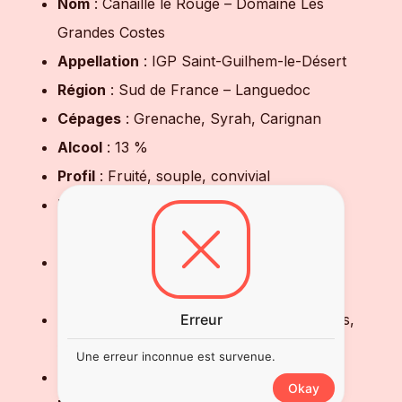
Nom
: Canaille le Rouge – Domaine Les
Grandes Costes
Appellation
: IGP Saint-Guilhem-le-Désert
Région
: Sud de France – Languedoc
Cépages
: Grenache, Syrah, Carignan
Alcool
: 13 %
Profil
: Fruité, souple, convivial
Nez
: Framboise, cerise, violette, notes
épicées
Bouche
: Fluide, légère, fruitée, finale
équilibrée et fraîche
Erreur
Accords
: Pizzas, apéritifs, viandes grillées,
fromages doux
Une erreur inconnue est survenue.
Service
: 14–15 °C
Okay