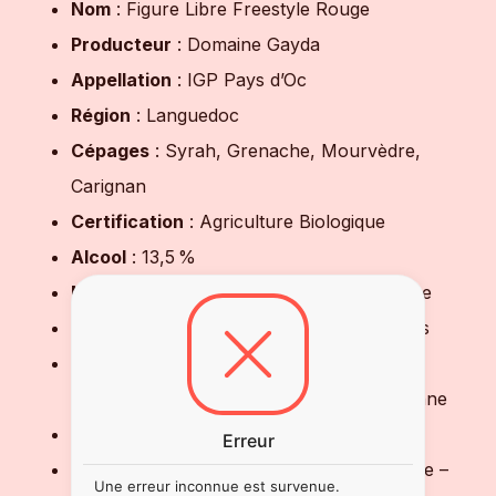
Nom
: Figure Libre Freestyle Rouge
Producteur
: Domaine Gayda
Appellation
: IGP Pays d’Oc
Région
: Languedoc
Cépages
: Syrah, Grenache, Mourvèdre,
Carignan
Certification
: Agriculture Biologique
Alcool
: 13,5 %
Nez
: Fruits noirs, violette, épices, garrigue
Bouche
: Gourmande, vive, tanins souples
Accords mets-vins
: Planche de
charcuteries, tajine, cuisine méditerranéenne
Température de service
: 15–16 °C
Erreur
Style
: Vin rouge bio – Languedoc – nature –
Une erreur inconnue est survenue.