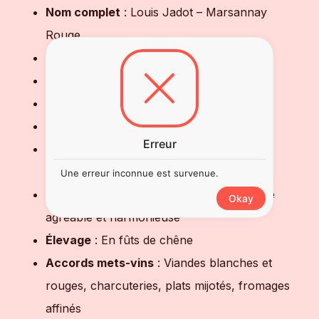
Nom complet
: Louis Jadot – Marsannay
Rouge
Appellation
: Marsannay AOC
Région
: Bourgogne – Côte de Nuits
Couleur
: Rouge
Cépage
: 100 % Pinot Noir
Erreur
Nez
: Cerise, framboise, groseille, violette,
notes épicées et sous-bois
Une erreur inconnue est survenue.
Bouche
: Souple, ronde, tanins fins, finale
Okay
agréable et harmonieuse
Élevage
: En fûts de chêne
Accords mets-vins
: Viandes blanches et
rouges, charcuteries, plats mijotés, fromages
affinés