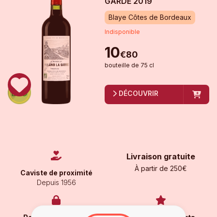
GARDE
2019
Blaye Côtes de Bordeaux
Indisponible
10
€
80
bouteille
de
75 cl
DÉCOUVRIR
Livraison gratuite
À partir de 250€
Caviste de proximité
Depuis 1956