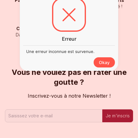
Paiement sécurisé
Sélection d'experts
Carte Bancaire
Testé et approuvé !
Click and Collect'
Dans nos boutiques
Erreur
Une erreur inconnue est survenue.
Okay
Vous ne voulez pas en rater une
goutte ?
Inscrivez-vous à notre Newsletter !
Je m'inscris