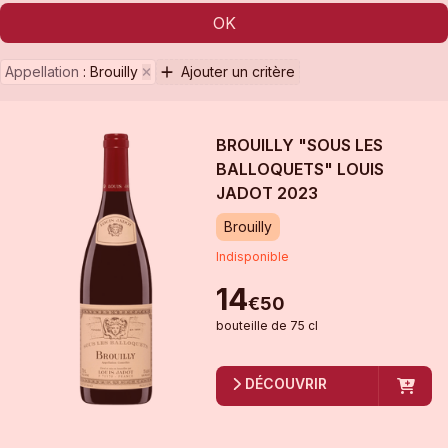
OK
Appellation
:
Brouilly
Ajouter un critère
BROUILLY "SOUS LES
BALLOQUETS" LOUIS
JADOT
2023
Brouilly
Indisponible
14
€
50
bouteille
de
75 cl
DÉCOUVRIR