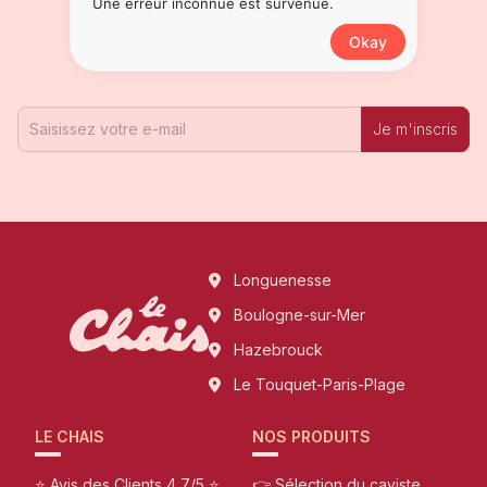
Une erreur inconnue est survenue.
goutte ?
Okay
Inscrivez-vous à notre Newsletter !
Je m'inscris
Longuenesse
Boulogne-sur-Mer
Hazebrouck
Le Touquet-Paris-Plage
LE CHAIS
NOS PRODUITS
⭐ Avis des Clients 4,7/5 ⭐
👉 Sélection du caviste