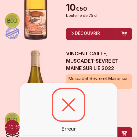
10
€
50
bouteille
de
75 cl
DÉCOUVRIR
VINCENT CAILLÉ,
MUSCADET-SÈVRE ET
MAINE SUR LIE
2022
Muscadet Sèvre et Maine sur
Lie
Disponible
8
8
€
01
€
90
bouteille
de
75 cl
- 10 %
Erreur
DÉCOUVRIR