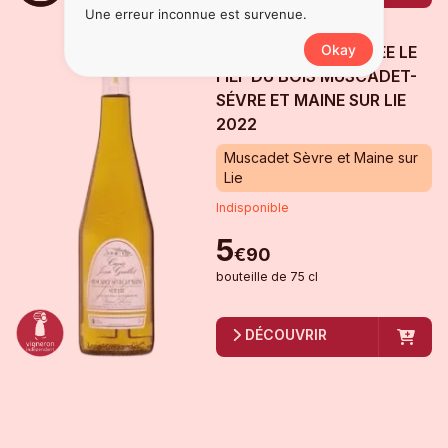
Une erreur inconnue est survenue.
Okay
BRUNO DUBOIS CUVÉE LE
FIEF DU BOIS MUSCADET-
SÉVRE ET MAINE SUR LIE
2022
Muscadet Sèvre et Maine sur
Lie
Indisponible
5
€
90
bouteille
de
75 cl
DÉCOUVRIR