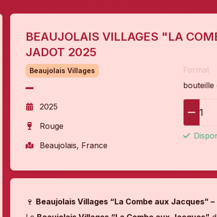
BEAUJOLAIS VILLAGES "LA COM
JADOT 2025
Format
Beaujolais Villages
bouteille
2025
1
Rouge
Dispon
Beaujolais, France
🍷
Beaujolais Villages “La Combe aux Jacques” –