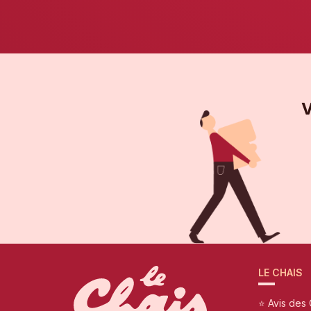
V
LE CHAIS
⭐ Avis des 