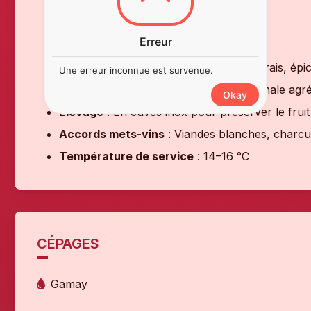
Région
: Beaujolais
Couleur
: Rouge
Erreur
Cépage
: 100 % Gamay
Nez
: Cerise, framboise, fruits rouges frais, ép
Une erreur inconnue est survenue.
Bouche
: Souple, fruitée, tanins fins, finale a
Okay
Élevage
: En cuves inox pour préserver le fruit
Accords mets-vins
: Viandes blanches, charcute
Température de service
: 14–16 °C
CÉPAGES
Gamay