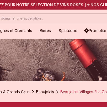
UEZ POUR NOTRE SÉLECTION DE VINS ROSÉS
|
⭐ NOS CLI
gnes et Crémants
Bières
Spiritueux
Promotio
io & Grands Crus
Beaujolais
Beaujolais Villages "La 