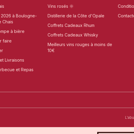
ais
Vins rosés 🌞
Conditi
n 2026 à Boulogne-
Distillerie de la Côte d'Opale
Contact
e Chais
Coffrets Cadeaux Rhum
ompe à bière
Coffrets Cadeaux Whisky
r faire
Meilleurs vins rouges à moins de
er
10€
et Livraisons
arbecue et Repas
t-Omer
L'ab