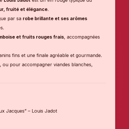
e
Louis Jadot
est un vin rouge typique du
ur, fruité et élégance
.
ngue par sa
robe brillante et ses arômes
s.
mboise et fruits rouges frais
, accompagnées
tanins fins et une finale agréable et gourmande.
tif, ou pour accompagner viandes blanches,
aux Jacques” – Louis Jadot