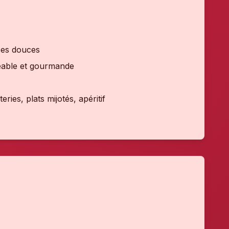
ices douces
gréable et gourmande
ries, plats mijotés, apéritif