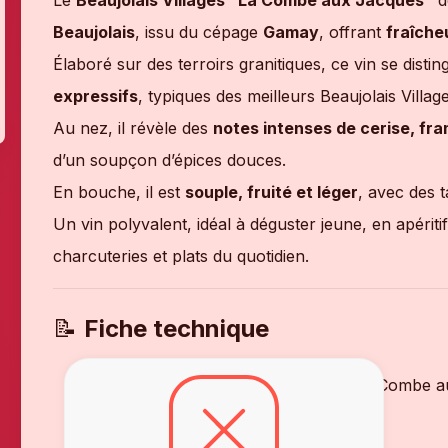
Le
Beaujolais Villages “La Combe aux Jacques”
d
Beaujolais
, issu du cépage
Gamay
, offrant
fraîche
Élaboré sur des terroirs granitiques, ce vin se disti
expressifs
, typiques des meilleurs Beaujolais Village
Au nez, il révèle des
notes intenses de cerise, fra
d’un soupçon d’épices douces.
En bouche, il est
souple, fruité et léger
, avec des 
Un vin polyvalent, idéal à déguster jeune, en apéri
charcuteries et plats du quotidien.
📝
Fiche technique
Nom complet
: Beaujolais Villages “La Combe 
Appellation
: Beaujolais Villages AOC