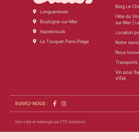
Blog Le Ch
Longuenesse
Fête du Vi
Boulogne-sur-Mer
sur-Mer | L
Hazebrouck
Location p
Le Touquet-Paris-Plage
Notre savoi
Nous trouv
Transports 
Vin pour B
d’Été
SUIVEZ-NOUS :
l'agence de création de site internet à Sain
Site créé et hebergé par
ETD Solutions.