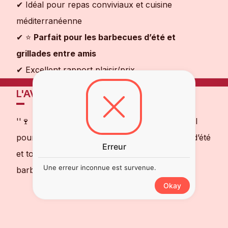
✔ Idéal pour repas conviviaux et cuisine
méditerranéenne
✔ ⭐
Parfait pour les barbecues d’été et
grillades entre amis
✔ Excellent rapport plaisir/prix
L'AVIS DE NOTRE SOMMELIER
''🍷 Un vin rouge chaleureux et convivial, idéal
pour accompagner vos grillades, vos soirées d’été
Erreur
et tous vos moments de partage autour du
Une erreur inconnue est survenue.
barbecue.''
Okay