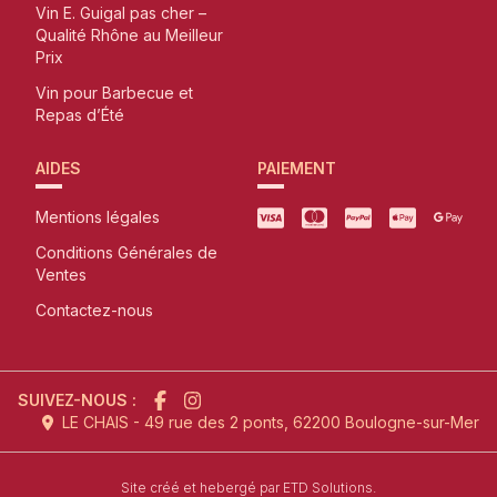
Vin E. Guigal pas cher –
Qualité Rhône au Meilleur
Prix
Vin pour Barbecue et
Repas d’Été
AIDES
PAIEMENT
Mentions légales
Conditions Générales de
Ventes
Contactez-nous
SUIVEZ-NOUS :
LE CHAIS - 49 rue des 2 ponts, 62200 Boulogne-sur-Mer
l'agence de création de site inter
Site créé et hebergé par
ETD Solutions.