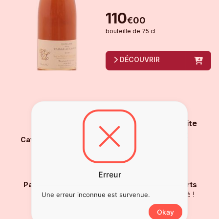
110
€
00
bouteille
de
75 cl
DÉCOUVRIR
Livraison gratuite
À partir de 250€
Caviste de proximité
Depuis 1956
Erreur
Paiement sécurisé
Sélection d'experts
Carte Bancaire
Testé et approuvé !
Une erreur inconnue est survenue.
Okay