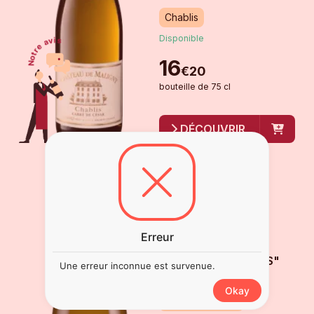
Chablis
Disponible
16
€
20
bouteille
de
75 cl
DÉCOUVRIR
JOSEPH BURRIER -
Erreur
POUILLY VINZELLES
"LES BUCHARDIÈRES"
Une erreur inconnue est survenue.
2022
Okay
pouilly vinzelles