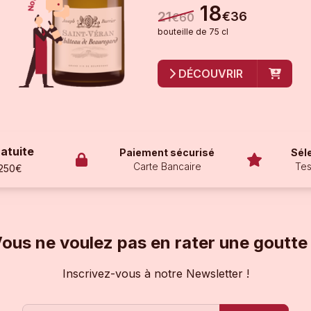
18
21
€
36
€
60
bouteille
de
75 cl
DÉCOUVRIR
ratuite
Paiement sécurisé
Sél
Carte Bancaire
Tes
 250€
ous ne voulez pas en rater une goutte
Inscrivez-vous à notre Newsletter !