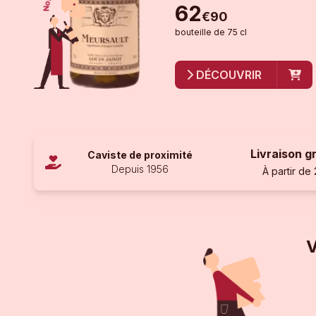
62
€
90
bouteille
de
75 cl
DÉCOUVRIR
Livraison g
Caviste de proximité
Depuis 1956
À partir de
V