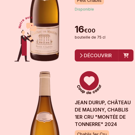
Petit Chablis
Disponible
16
€
00
bouteille
de
75 cl
DÉCOUVRIR
JEAN DURUP, CHÂTEAU
DE MALIGNY, CHABLIS
1ER CRU "MONTÉE DE
TONNERRE"
2024
Chablis 1er Cru