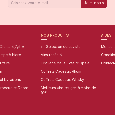
Je m'inscris
NOS PRODUITS
AIDES
Clients 4,7/5 ⭐
👉 Sélection du caviste
Mention
ompe à bière
Vins rosés 🌞
Conditi
r faire
Distillerie de la Côte d'Opale
Contact
er
Coffrets Cadeaux Rhum
et Livraisons
Coffrets Cadeaux Whisky
arbecue et Repas
Meilleurs vins rouges à moins de
10€