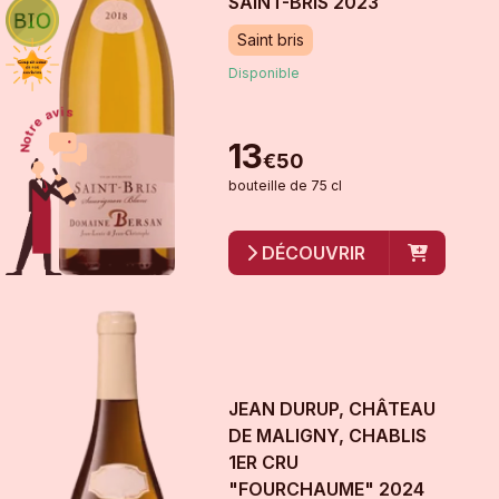
SAINT-BRIS
2023
Saint bris
Disponible
13
€
50
bouteille
de
75 cl
DÉCOUVRIR
JEAN DURUP, CHÂTEAU
DE MALIGNY, CHABLIS
1ER CRU
"FOURCHAUME"
2024