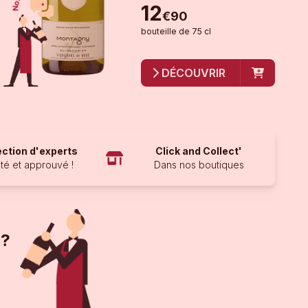
12
€
90
bouteille
de
75 cl
DÉCOUVRIR
ection d'experts
Click and Collect'
té et approuvé !
Dans nos boutiques
 ?